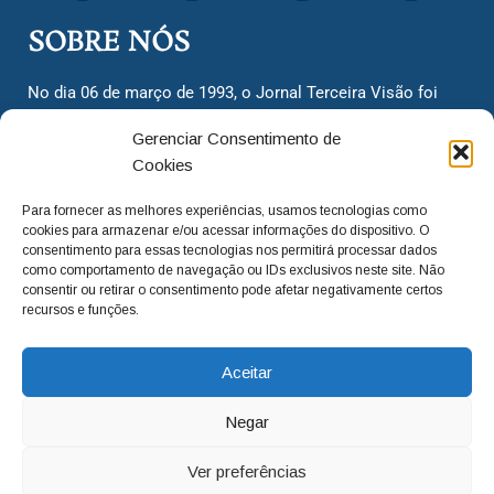
SOBRE NÓS
No dia 06 de março de 1993, o Jornal Terceira Visão foi
fundado para ser uma terceira via de notícias para os
Gerenciar Consentimento de
cidadãos valinhenses, já que naquela época só existiam
Cookies
dois jornais. Há mais de 30 anos, o jornal continua
assumindo o papel de ser a ‘voz do povo’ e continuamos
Para fornecer as melhores experiências, usamos tecnologias como
com o foco de trazer as melhores notícias. Nunca
cookies para armazenar e/ou acessar informações do dispositivo. O
deixamos de lado as necessidades do cidadão, sempre
consentimento para essas tecnologias nos permitirá processar dados
como comportamento de navegação ou IDs exclusivos neste site. Não
questionando os órgãos públicos em busca de melhorias
consentir ou retirar o consentimento pode afetar negativamente certos
para a cidade e sempre cobrando resoluções para casos
recursos e funções.
‘esquecidos’. Informar é a nossa missão!
Aceitar
adm@jtv.com.br
(19) 3929-6225
Negar
(19) 99450-1424
Ver preferências