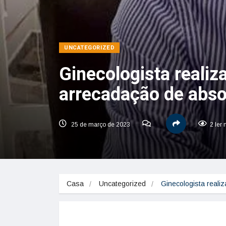
UNCATEGORIZED
Ginecologista reali
arrecadação de abso
25 de março de 2023
2 ler
Casa
Uncategorized
Ginecologista real