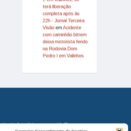
terá liberação
completa após às
22h - Jornal Terceira
Visão
em
Acidente
com caminhão bitrem
deixa motorista ferido
na Rodovia Dom
Pedro I em Valinhos
eira via de notícias para os cidadãos