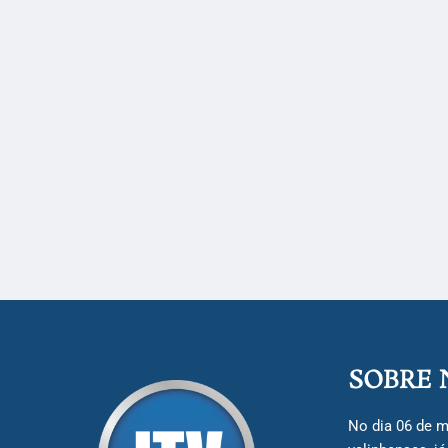
SOBRE 
No dia 06 de m