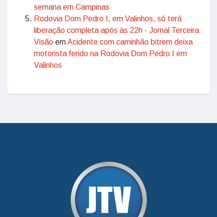
semana em Campinas
Rodovia Dom Pedro I, em Valinhos, só terá
liberação completa após às 22h - Jornal Terceira
Visão
em
Acidente com caminhão bitrem deixa
motorista ferido na Rodovia Dom Pedro I em
Valinhos