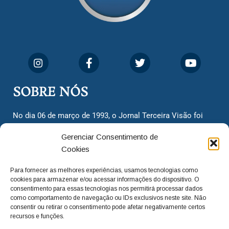
SOBRE NÓS
No dia 06 de março de 1993, o Jornal Terceira Visão foi
fundado para ser uma terceira via de notícias para os
Gerenciar Consentimento de
cidadãos valinhenses, já que naquela época só existiam
Cookies
dois jornais. Há mais de 30 anos, o jornal continua
assumindo o papel de ser a ‘voz do povo’ e continuamos
Para fornecer as melhores experiências, usamos tecnologias como
com o foco de trazer as melhores notícias. Nunca
cookies para armazenar e/ou acessar informações do dispositivo. O
deixamos de lado as necessidades do cidadão, sempre
consentimento para essas tecnologias nos permitirá processar dados
como comportamento de navegação ou IDs exclusivos neste site. Não
questionando os órgãos públicos em busca de melhorias
consentir ou retirar o consentimento pode afetar negativamente certos
para a cidade e sempre cobrando resoluções para casos
recursos e funções.
‘esquecidos’. Informar é a nossa missão!