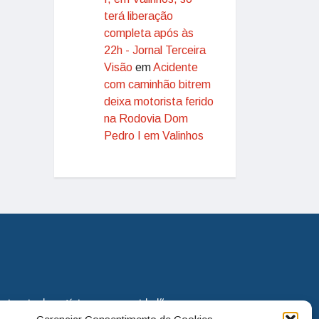
terá liberação
completa após às
22h - Jornal Terceira
Visão
em
Acidente
com caminhão bitrem
deixa motorista ferido
na Rodovia Dom
Pedro I em Valinhos
eira via de notícias para os cidadãos