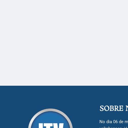
SOBRE 
No dia 06 de m