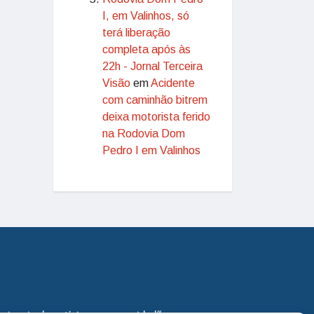
I, em Valinhos, só
terá liberação
completa após às
22h - Jornal Terceira
Visão
em
Acidente
com caminhão bitrem
deixa motorista ferido
na Rodovia Dom
Pedro I em Valinhos