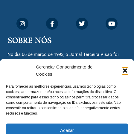
SOBRE NÓS
No dia 06 de março de 1993, o Jornal Terceira Visão foi
fundado para ser uma terceira via de notícias para os
Gerenciar Consentimento de
cidadãos valinhenses, já que naquela época só existiam
Cookies
dois jornais. Há mais de 30 anos, o jornal continua
assumindo o papel de ser a ‘voz do povo’ e continuamos
Para fornecer as melhores experiências, usamos tecnologias como
com o foco de trazer as melhores notícias. Nunca
cookies para armazenar e/ou acessar informações do dispositivo. O
deixamos de lado as necessidades do cidadão, sempre
consentimento para essas tecnologias nos permitirá processar dados
como comportamento de navegação ou IDs exclusivos neste site. Não
questionando os órgãos públicos em busca de melhorias
consentir ou retirar o consentimento pode afetar negativamente certos
para a cidade e sempre cobrando resoluções para casos
recursos e funções.
‘esquecidos’. Informar é a nossa missão!
Aceitar