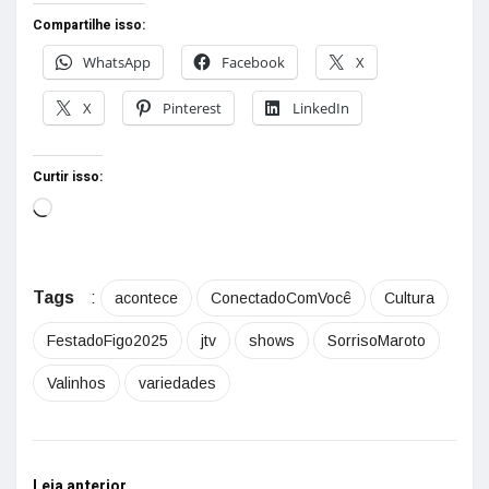
Compartilhe isso:
WhatsApp
Facebook
X
X
Pinterest
LinkedIn
Curtir isso:
Tags
:
acontece
ConectadoComVocê
Cultura
FestadoFigo2025
jtv
shows
SorrisoMaroto
Valinhos
variedades
Leia anterior