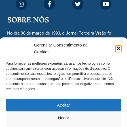
SOBRE NÓS
No dia 06 de março de 1993, o Jornal Terceira Visão foi
fundado para ser uma terceira via de notícias para os
Gerenciar Consentimento de
cidadãos valinhenses, já que naquela época só existiam
Cookies
dois jornais. Há mais de 30 anos, o jornal continua
assumindo o papel de ser a ‘voz do povo’ e continuamos
Para fornecer as melhores experiências, usamos tecnologias como
com o foco de trazer as melhores notícias. Nunca
cookies para armazenar e/ou acessar informações do dispositivo. O
deixamos de lado as necessidades do cidadão, sempre
consentimento para essas tecnologias nos permitirá processar dados
como comportamento de navegação ou IDs exclusivos neste site. Não
questionando os órgãos públicos em busca de melhorias
consentir ou retirar o consentimento pode afetar negativamente certos
para a cidade e sempre cobrando resoluções para casos
recursos e funções.
‘esquecidos’. Informar é a nossa missão!
Aceitar
adm@jtv.com.br
(19) 3929-6225
Negar
(19) 99450-1424