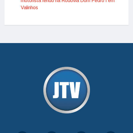
motorista ferido na Rodovia Dom Pedro I em
Valinhos