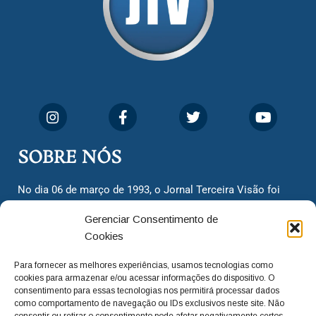
SOBRE NÓS
No dia 06 de março de 1993, o Jornal Terceira Visão foi
fundado para ser uma terceira via de notícias para os
Gerenciar Consentimento de
cidadãos valinhenses, já que naquela época só existiam
Cookies
dois jornais. Há mais de 30 anos, o jornal continua
assumindo o papel de ser a ‘voz do povo’ e continuamos
Para fornecer as melhores experiências, usamos tecnologias como
com o foco de trazer as melhores notícias. Nunca
cookies para armazenar e/ou acessar informações do dispositivo. O
deixamos de lado as necessidades do cidadão, sempre
consentimento para essas tecnologias nos permitirá processar dados
como comportamento de navegação ou IDs exclusivos neste site. Não
questionando os órgãos públicos em busca de melhorias