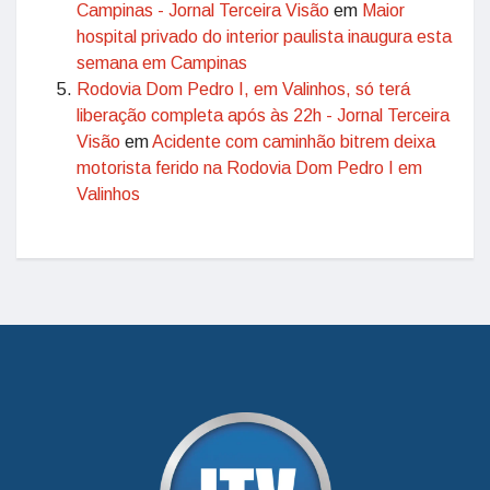
Campinas - Jornal Terceira Visão
em
Maior
hospital privado do interior paulista inaugura esta
semana em Campinas
Rodovia Dom Pedro I, em Valinhos, só terá
liberação completa após às 22h - Jornal Terceira
Visão
em
Acidente com caminhão bitrem deixa
motorista ferido na Rodovia Dom Pedro I em
Valinhos