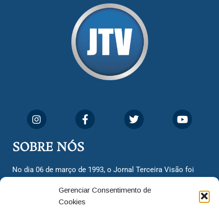
SOBRE NÓS
No dia 06 de março de 1993, o Jornal Terceira Visão foi
fundado para ser uma terceira via de notícias para os
Gerenciar Consentimento de
cidadãos valinhenses, já que naquela época só existiam
Cookies
dois jornais. Há mais de 30 anos, o jornal continua
assumindo o papel de ser a ‘voz do povo’ e continuamos