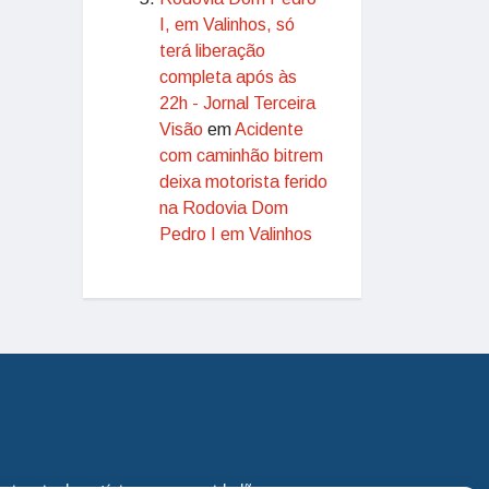
I, em Valinhos, só
terá liberação
completa após às
22h - Jornal Terceira
Visão
em
Acidente
com caminhão bitrem
deixa motorista ferido
na Rodovia Dom
Pedro I em Valinhos