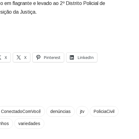
 em flagrante e levado ao 2º Distrito Policial de
ição da Justiça.
X
X
Pinterest
LinkedIn
ConectadoComVocê
denúncias
jtv
PoliciaCivil
inhos
variedades