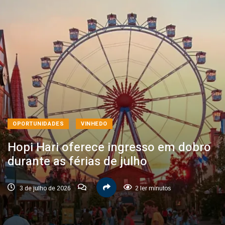
OPORTUNIDADES
VINHEDO
Hopi Hari oferece ingresso em dobro
durante as férias de julho
3 de julho de 2026
2 ler minutos