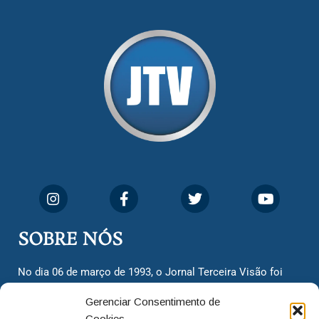
SOBRE NÓS
No dia 06 de março de 1993, o Jornal Terceira Visão foi
fundado para ser uma terceira via de notícias para os
Gerenciar Consentimento de
cidadãos valinhenses, já que naquela época só existiam
Cookies