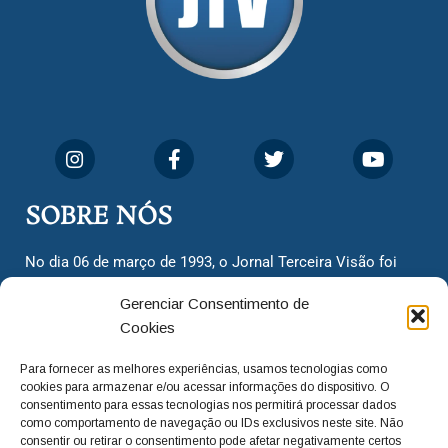
SOBRE NÓS
No dia 06 de março de 1993, o Jornal Terceira Visão foi
fundado para ser uma terceira via de notícias para os
Gerenciar Consentimento de
cidadãos valinhenses, já que naquela época só existiam
Cookies
dois jornais. Há mais de 30 anos, o jornal continua
assumindo o papel de ser a ‘voz do povo’ e continuamos
Para fornecer as melhores experiências, usamos tecnologias como
com o foco de trazer as melhores notícias. Nunca
cookies para armazenar e/ou acessar informações do dispositivo. O
deixamos de lado as necessidades do cidadão, sempre
consentimento para essas tecnologias nos permitirá processar dados
como comportamento de navegação ou IDs exclusivos neste site. Não
questionando os órgãos públicos em busca de melhorias
consentir ou retirar o consentimento pode afetar negativamente certos