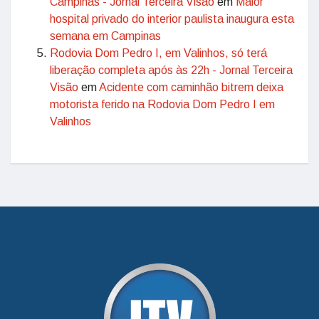
Campinas - Jornal Terceira Visão
em
Maior
hospital privado do interior paulista inaugura esta
semana em Campinas
Rodovia Dom Pedro I, em Valinhos, só terá
liberação completa após às 22h - Jornal Terceira
Visão
em
Acidente com caminhão bitrem deixa
motorista ferido na Rodovia Dom Pedro I em
Valinhos