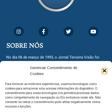
SOBRE NÓS
No dia 06 de março de 1993, o Jornal Terceira Visão foi
fundado para ser uma terceira via de notícias para os
Gerenciar Consentimento de
cidadãos valinhenses, já que naquela época só existiam
Cookies
dois jornais. Há mais de 30 anos, o jornal continua
assumindo o papel de ser a ‘voz do povo’ e continuamos
Para fornecer as melhores experiências, usamos tecnologias como
com o foco de trazer as melhores notícias. Nunca
cookies para armazenar e/ou acessar informações do dispositivo. O
deixamos de lado as necessidades do cidadão, sempre
consentimento para essas tecnologias nos permitirá processar dados
como comportamento de navegação ou IDs exclusivos neste site. Não
questionando os órgãos públicos em busca de melhorias
consentir ou retirar o consentimento pode afetar negativamente certos
para a cidade e sempre cobrando resoluções para casos
recursos e funções.
‘esquecidos’. Informar é a nossa missão!