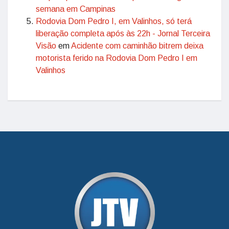
semana em Campinas
Rodovia Dom Pedro I, em Valinhos, só terá
liberação completa após às 22h - Jornal Terceira
Visão
em
Acidente com caminhão bitrem deixa
motorista ferido na Rodovia Dom Pedro I em
Valinhos