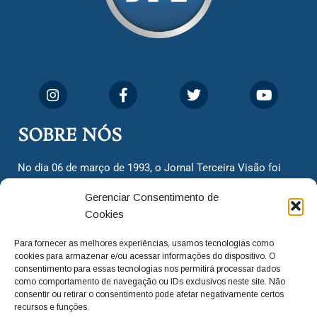
SOBRE NÓS
No dia 06 de março de 1993, o Jornal Terceira Visão foi
fundado para ser uma terceira via de notícias para os
Gerenciar Consentimento de
cidadãos valinhenses, já que naquela época só existiam
Cookies
dois jornais. Há mais de 30 anos, o jornal continua
assumindo o papel de ser a ‘voz do povo’ e continuamos
Para fornecer as melhores experiências, usamos tecnologias como
com o foco de trazer as melhores notícias. Nunca
cookies para armazenar e/ou acessar informações do dispositivo. O
deixamos de lado as necessidades do cidadão, sempre
consentimento para essas tecnologias nos permitirá processar dados
como comportamento de navegação ou IDs exclusivos neste site. Não
questionando os órgãos públicos em busca de melhorias
consentir ou retirar o consentimento pode afetar negativamente certos
para a cidade e sempre cobrando resoluções para casos
recursos e funções.