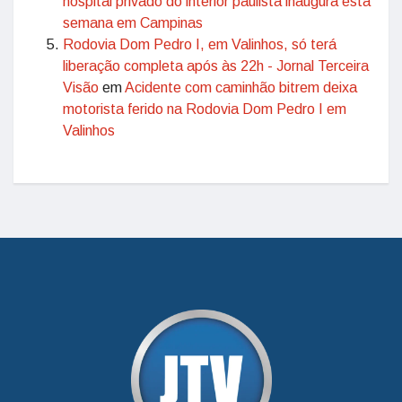
hospital privado do interior paulista inaugura esta
semana em Campinas
Rodovia Dom Pedro I, em Valinhos, só terá
liberação completa após às 22h - Jornal Terceira
Visão
em
Acidente com caminhão bitrem deixa
motorista ferido na Rodovia Dom Pedro I em
Valinhos