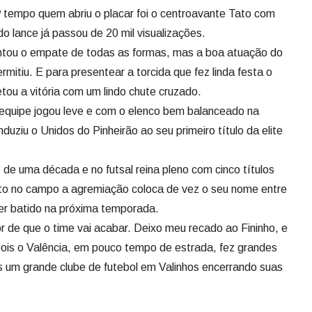
1º tempo quem abriu o placar foi o centroavante Tato com
do lance já passou de 20 mil visualizações.
tentou o empate de todas as formas, mas a boa atuação do
mitiu. E para presentear a torcida que fez linda festa o
tou a vitória com um lindo chute cruzado.
equipe jogou leve e com o elenco bem balanceado na
duziu o Unidos do Pinheirão ao seu primeiro título da elite
de uma década e no futsal reina pleno com cinco títulos
to no campo a agremiação coloca de vez o seu nome entre
ser batido na próxima temporada.
r de que o time vai acabar. Deixo meu recado ao Fininho, e
pois o Valência, em pouco tempo de estrada, fez grandes
is um grande clube de futebol em Valinhos encerrando suas