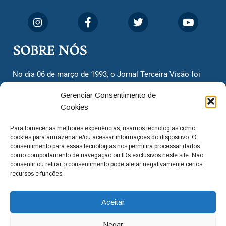
SOBRE NÓS
No dia 06 de março de 1993, o Jornal Terceira Visão foi
fundado para ser uma terceira via de notícias para os
Gerenciar Consentimento de
cidadãos valinhenses, já que naquela época só existiam
Cookies
dois jornais. Há mais de 30 anos, o jornal continua
assumindo o papel de ser a ‘voz do povo’ e continuamos
Para fornecer as melhores experiências, usamos tecnologias como
com o foco de trazer as melhores notícias. Nunca
cookies para armazenar e/ou acessar informações do dispositivo. O
deixamos de lado as necessidades do cidadão, sempre
consentimento para essas tecnologias nos permitirá processar dados
como comportamento de navegação ou IDs exclusivos neste site. Não
questionando os órgãos públicos em busca de melhorias
consentir ou retirar o consentimento pode afetar negativamente certos
para a cidade e sempre cobrando resoluções para casos
recursos e funções.
‘esquecidos’. Informar é a nossa missão!
Aceitar
adm@jtv.com.br
(19) 3929-6225
Negar