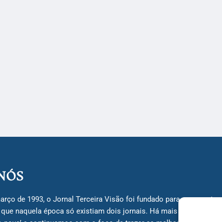
NÓS
arço de 1993, o Jornal Terceira Visão foi fundado para ser uma terc
á que naquela época só existiam dois jornais. Há mais de 30 anos, 