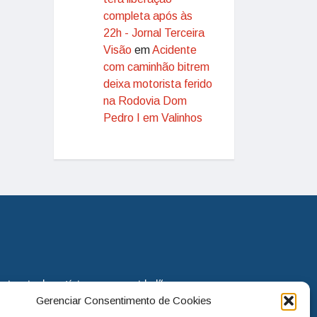
completa após às
22h - Jornal Terceira
Visão
em
Acidente
com caminhão bitrem
deixa motorista ferido
na Rodovia Dom
Pedro I em Valinhos
eira via de notícias para os cidadãos
Gerenciar Consentimento de Cookies
o jornal continua assumindo o papel