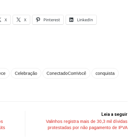
X
X
Pinterest
LinkedIn
ece
Celebração
ConectadoComVocê
conquista
Leia a seguir
os
Valinhos registra mais de 30,3 mil dívidas
its
protestadas por não pagamento de IPVA