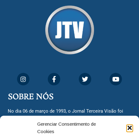
SOBRE NÓS
No dia 06 de março de 1993, o Jornal Terceira Visão foi
fundado para ser uma terceira via de notícias para os
Gerenciar Consentimento de
cidadãos valinhenses, já que naquela época só existiam
Cookies
dois jornais. Há mais de 30 anos, o jornal continua