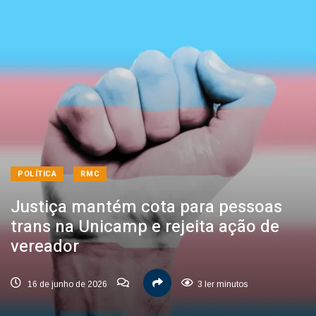
POLÍTICA
RMC
Justiça mantém cota para pessoas
trans na Unicamp e rejeita ação de
vereador
16 de junho de 2026
3 ler minutos