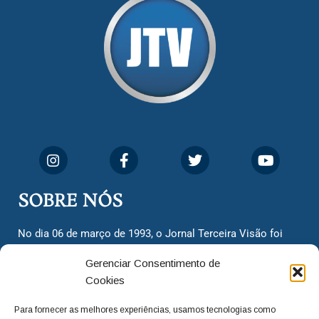
SOBRE NÓS
No dia 06 de março de 1993, o Jornal Terceira Visão foi
fundado para ser uma terceira via de notícias para os
Gerenciar Consentimento de
cidadãos valinhenses, já que naquela época só existiam
Cookies
dois jornais. Há mais de 30 anos, o jornal continua
assumindo o papel de ser a ‘voz do povo’ e continuamos
Para fornecer as melhores experiências, usamos tecnologias como