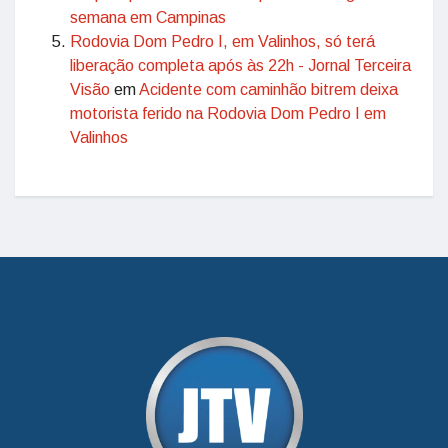
semana em Campinas
Rodovia Dom Pedro I, em Valinhos, só terá
liberação completa após às 22h - Jornal Terceira
Visão
em
Acidente com caminhão bitrem deixa
motorista ferido na Rodovia Dom Pedro I em
Valinhos