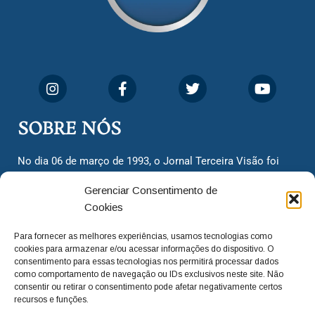
SOBRE NÓS
No dia 06 de março de 1993, o Jornal Terceira Visão foi
fundado para ser uma terceira via de notícias para os
Gerenciar Consentimento de
cidadãos valinhenses, já que naquela época só existiam
Cookies
dois jornais. Há mais de 30 anos, o jornal continua
assumindo o papel de ser a ‘voz do povo’ e continuamos
Para fornecer as melhores experiências, usamos tecnologias como
com o foco de trazer as melhores notícias. Nunca
cookies para armazenar e/ou acessar informações do dispositivo. O
deixamos de lado as necessidades do cidadão, sempre
consentimento para essas tecnologias nos permitirá processar dados
como comportamento de navegação ou IDs exclusivos neste site. Não
questionando os órgãos públicos em busca de melhorias
consentir ou retirar o consentimento pode afetar negativamente certos
para a cidade e sempre cobrando resoluções para casos
recursos e funções.
‘esquecidos’. Informar é a nossa missão!