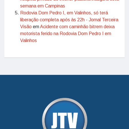
semana em Campinas
Rodovia Dom Pedro I, em Valinhos, só terá
liberação completa após às 22h - Jornal Terceira
Visão
em
Acidente com caminhão bitrem deixa
motorista ferido na Rodovia Dom Pedro I em
Valinhos