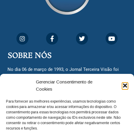
SOBRE NÓS
No dia 06 de março de 1993, o Jornal Terceira Visão foi
fundado para ser uma terceira via de notícias para os
Gerenciar Consentimento de
cidadãos valinhenses, já que naquela época só existiam
Cookies
dois jornais. Há mais de 30 anos, o jornal continua
assumindo o papel de ser a ‘voz do povo’ e continuamos
Para fornecer as melhores experiências, usamos tecnologias como
com o foco de trazer as melhores notícias. Nunca
cookies para armazenar e/ou acessar informações do dispositivo. O
deixamos de lado as necessidades do cidadão, sempre
consentimento para essas tecnologias nos permitirá processar dados
como comportamento de navegação ou IDs exclusivos neste site. Não
questionando os órgãos públicos em busca de melhorias
consentir ou retirar o consentimento pode afetar negativamente certos
para a cidade e sempre cobrando resoluções para casos
recursos e funções.