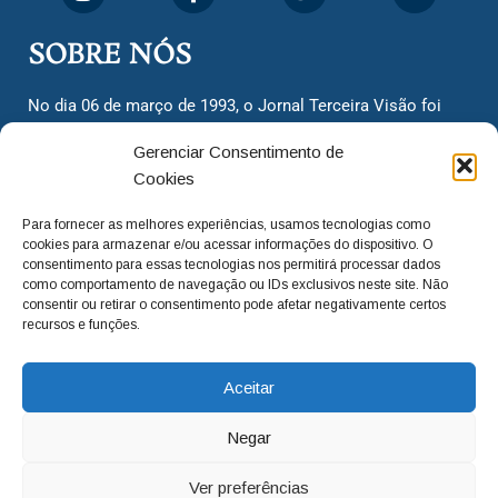
SOBRE NÓS
No dia 06 de março de 1993, o Jornal Terceira Visão foi
fundado para ser uma terceira via de notícias para os
Gerenciar Consentimento de
cidadãos valinhenses, já que naquela época só existiam
Cookies
dois jornais. Há mais de 30 anos, o jornal continua
assumindo o papel de ser a ‘voz do povo’ e continuamos
Para fornecer as melhores experiências, usamos tecnologias como
com o foco de trazer as melhores notícias. Nunca
cookies para armazenar e/ou acessar informações do dispositivo. O
deixamos de lado as necessidades do cidadão, sempre
consentimento para essas tecnologias nos permitirá processar dados
como comportamento de navegação ou IDs exclusivos neste site. Não
questionando os órgãos públicos em busca de melhorias
consentir ou retirar o consentimento pode afetar negativamente certos
para a cidade e sempre cobrando resoluções para casos
recursos e funções.
‘esquecidos’. Informar é a nossa missão!
Aceitar
adm@jtv.com.br
(19) 3929-6225
Negar
(19) 99450-1424
Ver preferências