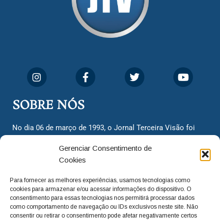
SOBRE NÓS
No dia 06 de março de 1993, o Jornal Terceira Visão foi
fundado para ser uma terceira via de notícias para os
Gerenciar Consentimento de
cidadãos valinhenses, já que naquela época só existiam
Cookies
dois jornais. Há mais de 30 anos, o jornal continua
assumindo o papel de ser a ‘voz do povo’ e continuamos
Para fornecer as melhores experiências, usamos tecnologias como
com o foco de trazer as melhores notícias. Nunca
cookies para armazenar e/ou acessar informações do dispositivo. O
deixamos de lado as necessidades do cidadão, sempre
consentimento para essas tecnologias nos permitirá processar dados
como comportamento de navegação ou IDs exclusivos neste site. Não
questionando os órgãos públicos em busca de melhorias
consentir ou retirar o consentimento pode afetar negativamente certos