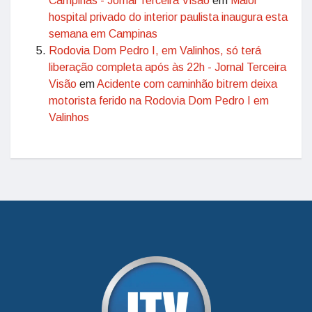
Campinas - Jornal Terceira Visão
em
Maior
hospital privado do interior paulista inaugura esta
semana em Campinas
Rodovia Dom Pedro I, em Valinhos, só terá
liberação completa após às 22h - Jornal Terceira
Visão
em
Acidente com caminhão bitrem deixa
motorista ferido na Rodovia Dom Pedro I em
Valinhos