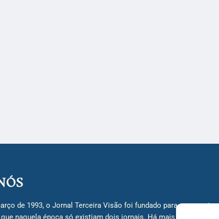
NÓS
arço de 1993, o Jornal Terceira Visão foi fundado para ser uma terc
á que naquela época só existiam dois jornais. Há mais de 30 anos, 