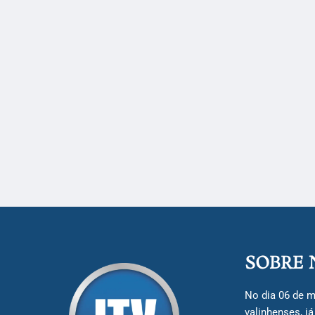
SOBRE 
No dia 06 de m
valinhenses, j