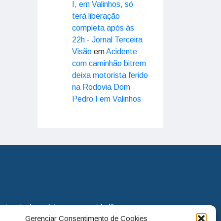
I, em Valinhos, só
terá liberação
completa após às
22h - Jornal Terceira
Visão
em
Acidente
com caminhão bitrem
deixa motorista ferido
na Rodovia Dom
Pedro I em Valinhos
eira via de notícias para os cidadãos
Gerenciar Consentimento de Cookies
o jornal continua assumindo o papel