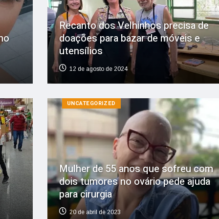
Recanto dos Velhinhos precisa de
 no
doações para bazar de móveis e
utensílios
12 de agosto de 2024
UNCATEGORIZED
Mulher de 55 anos que sofreu com
dois tumores no ovário pede ajuda
para cirurgia
20 de abril de 2023