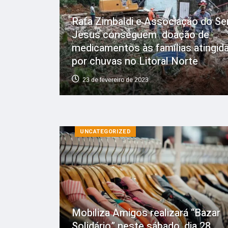
Rafa Zimbaldi e Associação do Se
Jesus conseguem doação de
medicamentos às famílias atingid
por chuvas no Litoral Norte
23 de fevereiro de 2023
UNCATEGORIZED
Mobiliza Amigos realizará “Bazar
Solidário” neste sábado, dia 28