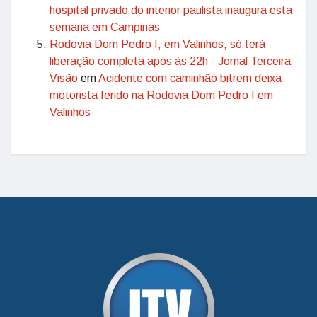
hospital privado do interior paulista inaugura esta
semana em Campinas
Rodovia Dom Pedro I, em Valinhos, só terá
liberação completa após às 22h - Jornal Terceira
Visão
em
Acidente com caminhão bitrem deixa
motorista ferido na Rodovia Dom Pedro I em
Valinhos