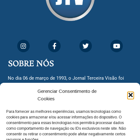
SOBRE NÓS
No dia 06 de março de 1993, o Jornal Terceira Visão foi
fundado para ser uma terceira via de notícias para os
Gerenciar Consentimento de
cidadãos valinhenses, já que naquela época só existiam
Cookies
dois jornais. Há mais de 30 anos, o jornal continua
assumindo o papel de ser a ‘voz do povo’ e continuamos
Para fornecer as melhores experiências, usamos tecnologias como
com o foco de trazer as melhores notícias. Nunca
cookies para armazenar e/ou acessar informações do dispositivo. O
deixamos de lado as necessidades do cidadão, sempre
consentimento para essas tecnologias nos permitirá processar dados
como comportamento de navegação ou IDs exclusivos neste site. Não
questionando os órgãos públicos em busca de melhorias
consentir ou retirar o consentimento pode afetar negativamente certos
para a cidade e sempre cobrando resoluções para casos
recursos e funções.