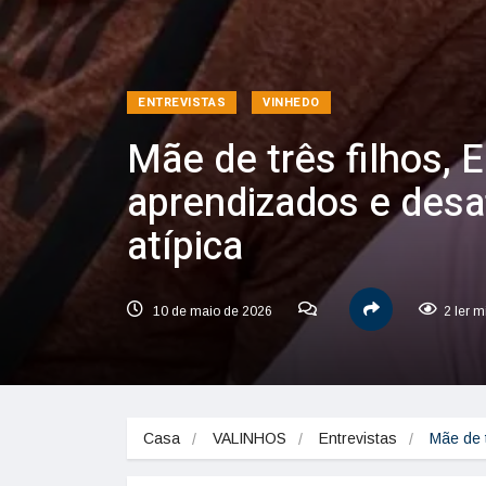
ENTREVISTAS
VINHEDO
Mãe de três filhos, 
aprendizados e desa
atípica
10 de maio de 2026
2 ler m
Casa
VALINHOS
Entrevistas
Mãe de 