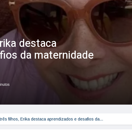
Erika destaca
fios da maternidade
inutos
três filhos, Erika destaca aprendizados e desafios da…