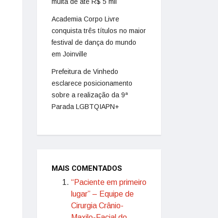
multa de até R$ 5 mil
Academia Corpo Livre
conquista três títulos no maior
festival de dança do mundo
em Joinville
Prefeitura de Vinhedo
esclarece posicionamento
sobre a realização da 9ª
Parada LGBTQIAPN+
MAIS COMENTADOS
“Paciente em primeiro
lugar” – Equipe de
Cirurgia Crânio-
Maxilo-Facial do