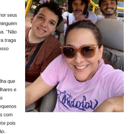
hor seus
e ninguém
ma. “Não
a traga
osso
lha que
lhares e
oi
pequenos
as com
nte pois
ão.