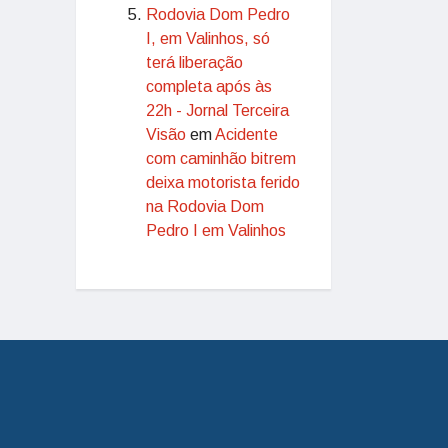
Rodovia Dom Pedro
I, em Valinhos, só
terá liberação
completa após às
22h - Jornal Terceira
Visão
em
Acidente
com caminhão bitrem
deixa motorista ferido
na Rodovia Dom
Pedro I em Valinhos