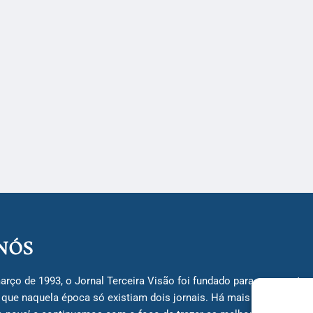
NÓS
arço de 1993, o Jornal Terceira Visão foi fundado para ser uma terc
á que naquela época só existiam dois jornais. Há mais de 30 anos, 