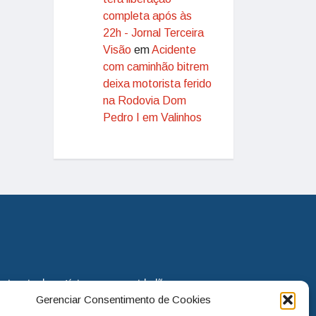
completa após às
22h - Jornal Terceira
Visão
em
Acidente
com caminhão bitrem
deixa motorista ferido
na Rodovia Dom
Pedro I em Valinhos
eira via de notícias para os cidadãos
Gerenciar Consentimento de Cookies
o jornal continua assumindo o papel