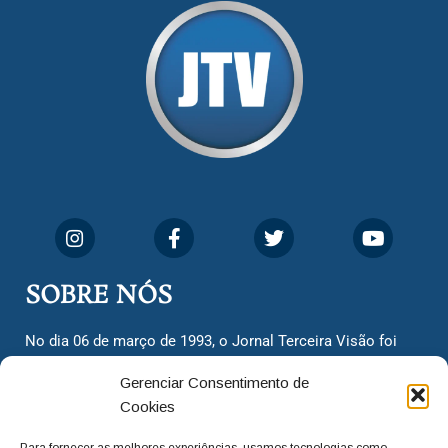
SOBRE NÓS
No dia 06 de março de 1993, o Jornal Terceira Visão foi
fundado para ser uma terceira via de notícias para os
Gerenciar Consentimento de
cidadãos valinhenses, já que naquela época só existiam
Cookies
dois jornais. Há mais de 30 anos, o jornal continua
assumindo o papel de ser a ‘voz do povo’ e continuamos