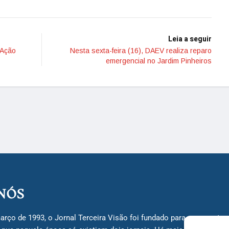
Leia a seguir
 Ação
Nesta sexta-feira (16), DAEV realiza reparo
emergencial no Jardim Pinheiros
NÓS
arço de 1993, o Jornal Terceira Visão foi fundado para ser uma terc