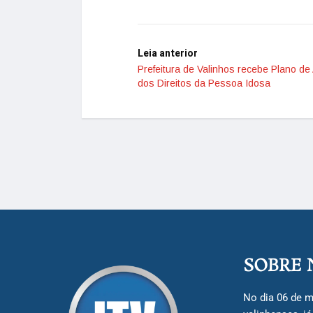
Leia anterior
Prefeitura de Valinhos recebe Plano de
dos Direitos da Pessoa Idosa
SOBRE 
No dia 06 de m