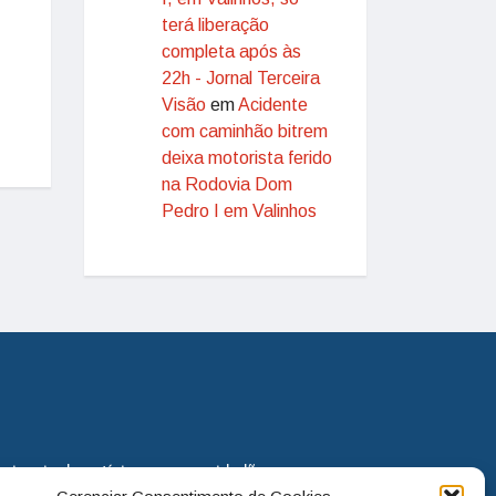
terá liberação
completa após às
22h - Jornal Terceira
Visão
em
Acidente
com caminhão bitrem
deixa motorista ferido
na Rodovia Dom
Pedro I em Valinhos
eira via de notícias para os cidadãos