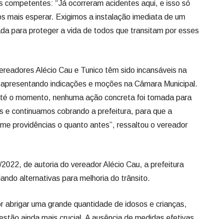
s competentes: “Já ocorreram acidentes aqui, e isso só
mais esperar. Exigimos a instalação imediata de um
da para proteger a vida de todos que transitam por esses
readores Alécio Cau e Tunico têm sido incansáveis na
 apresentando indicações e moções na Câmara Municipal.
até o momento, nenhuma ação concreta foi tomada para
 e continuamos cobrando a prefeitura, para que a
me providências o quanto antes”, ressaltou o vereador
022, de autoria do vereador Alécio Cau, a prefeitura
ndo alternativas para melhoria do trânsito.
r abrigar uma grande quantidade de idosos e crianças,
estão ainda mais crucial. A ausência de medidas efetivas