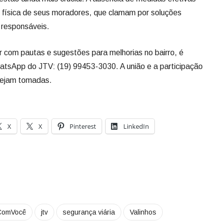
de física de seus moradores, que clamam por soluções
 responsáveis.
r com pautas e sugestões para melhorias no bairro, é
atsApp do JTV: (19) 99453-3030. A união e a participação
sejam tomadas.
X
X
Pinterest
LinkedIn
ComVocê
jtv
segurança viária
Valinhos