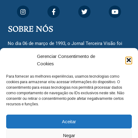
SOBRE NÓS
No dia 06 de março de 1993, o Jornal Terceira Visão foi
fundado para ser uma terceira via de notícias para os
Gerenciar Consentimento de
cidadãos valinhenses, já que naquela época só existiam
Cookies
dois jornais. Há mais de 30 anos, o jornal continua
assumindo o papel de ser a ‘voz do povo’ e continuamos
Para fornecer as melhores experiências, usamos tecnologias como
com o foco de trazer as melhores notícias. Nunca
cookies para armazenar e/ou acessar informações do dispositivo. O
deixamos de lado as necessidades do cidadão, sempre
consentimento para essas tecnologias nos permitirá processar dados
como comportamento de navegação ou IDs exclusivos neste site. Não
questionando os órgãos públicos em busca de melhorias
consentir ou retirar o consentimento pode afetar negativamente certos
para a cidade e sempre cobrando resoluções para casos
recursos e funções.
‘esquecidos’. Informar é a nossa missão!
Aceitar
adm@jtv.com.br
(19) 3929-6225
Negar