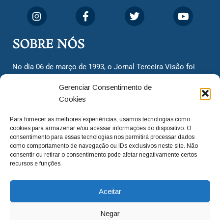
SOBRE NÓS
No dia 06 de março de 1993, o Jornal Terceira Visão foi
fundado para ser uma terceira via de notícias para os
Gerenciar Consentimento de
cidadãos valinhenses, já que naquela época só existiam
Cookies
dois jornais. Há mais de 30 anos, o jornal continua
assumindo o papel de ser a ‘voz do povo’ e continuamos
Para fornecer as melhores experiências, usamos tecnologias como
com o foco de trazer as melhores notícias. Nunca
cookies para armazenar e/ou acessar informações do dispositivo. O
deixamos de lado as necessidades do cidadão, sempre
consentimento para essas tecnologias nos permitirá processar dados
como comportamento de navegação ou IDs exclusivos neste site. Não
questionando os órgãos públicos em busca de melhorias
consentir ou retirar o consentimento pode afetar negativamente certos
para a cidade e sempre cobrando resoluções para casos
recursos e funções.
‘esquecidos’. Informar é a nossa missão!
Aceitar
adm@jtv.com.br
(19) 3929-6225
Negar