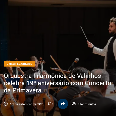
UNCATEGORIZED
Orquestra Filarmônica de Valinhos
celebra 19º aniversário com Concerto
da Primavera
13 de setembro de 2023
4 ler minutos