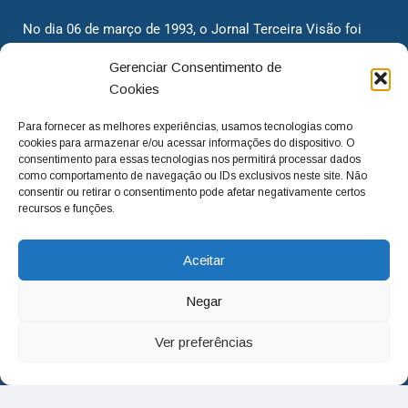
No dia 06 de março de 1993, o Jornal Terceira Visão foi
fundado para ser uma terceira via de notícias para os
Gerenciar Consentimento de
cidadãos valinhenses, já que naquela época só existiam
Cookies
dois jornais. Há mais de 30 anos, o jornal continua
assumindo o papel de ser a ‘voz do povo’ e continuamos
Para fornecer as melhores experiências, usamos tecnologias como
com o foco de trazer as melhores notícias. Nunca
cookies para armazenar e/ou acessar informações do dispositivo. O
deixamos de lado as necessidades do cidadão, sempre
consentimento para essas tecnologias nos permitirá processar dados
como comportamento de navegação ou IDs exclusivos neste site. Não
questionando os órgãos públicos em busca de melhorias
consentir ou retirar o consentimento pode afetar negativamente certos
para a cidade e sempre cobrando resoluções para casos
recursos e funções.
‘esquecidos’. Informar é a nossa missão!
Aceitar
adm@jtv.com.br
(19) 3929-6225
Negar
(19) 99450-1424
Ver preferências