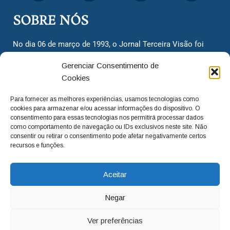
SOBRE NÓS
No dia 06 de março de 1993, o Jornal Terceira Visão foi
fundado para ser uma terceira via de notícias para os
Gerenciar Consentimento de
cidadãos valinhenses, já que naquela época só existiam
Cookies
dois jornais. Há mais de 30 anos, o jornal continua
assumindo o papel de ser a ‘voz do povo’ e continuamos
Para fornecer as melhores experiências, usamos tecnologias como
com o foco de trazer as melhores notícias. Nunca
cookies para armazenar e/ou acessar informações do dispositivo. O
deixamos de lado as necessidades do cidadão, sempre
consentimento para essas tecnologias nos permitirá processar dados
como comportamento de navegação ou IDs exclusivos neste site. Não
questionando os órgãos públicos em busca de melhorias
consentir ou retirar o consentimento pode afetar negativamente certos
para a cidade e sempre cobrando resoluções para casos
recursos e funções.
‘esquecidos’. Informar é a nossa missão!
Aceitar
adm@jtv.com.br
(19) 3929-6225
Negar
(19) 99450-1424
Ver preferências