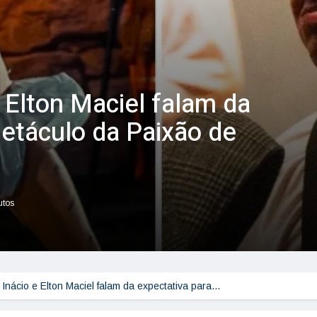
 Elton Maciel falam da
petáculo da Paixão de
utos
Inácio e Elton Maciel falam da expectativa para…