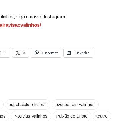
alinhos, siga o nosso Instagram:
eiravisaovalinhos/
X
X
Pinterest
LinkedIn
espetáculo religioso
eventos em Valinhos
nhos
Notícias Valinhos
Paixão de Cristo
teatro