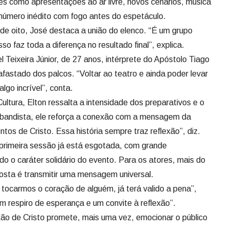
es como apresentações ao ar livre, novos cenários, música
m número inédito com fogo antes do espetáculo.
e oito, José destaca a união do elenco. “É um grupo
sso faz toda a diferença no resultado final”, explica.
 Teixeira Júnior, de 27 anos, intérprete do Apóstolo Tiago
fastado dos palcos. “Voltar ao teatro e ainda poder levar
algo incrível”, conta.
Cultura, Elton ressalta a intensidade dos preparativos e o
bandista, ele reforça a conexão com a mensagem da
os de Cristo. Essa história sempre traz reflexão”, diz.
 primeira sessão já está esgotada, com grande
o o caráter solidário do evento. Para os atores, mais do
posta é transmitir uma mensagem universal.
tocarmos o coração de alguém, já terá valido a pena”,
m respiro de esperança e um convite à reflexão”.
ão de Cristo promete, mais uma vez, emocionar o público