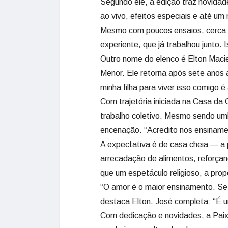
Segundo ele, a edição traz novidad
ao vivo, efeitos especiais e até u
Mesmo com poucos ensaios, cerca d
experiente, que já trabalhou junto. I
Outro nome do elenco é Elton Maciel
Menor. Ele retorna após sete anos a
minha filha para viver isso comigo é 
Com trajetória iniciada na Casa da 
trabalho coletivo. Mesmo sendo um
encenação. “Acredito nos ensinament
A expectativa é de casa cheia — a
arrecadação de alimentos, reforçand
que um espetáculo religioso, a pro
“O amor é o maior ensinamento. Se 
destaca Elton. José completa: “É u
Com dedicação e novidades, a Paix