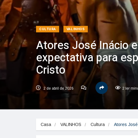
CULTURA
VALINHOS
Atores José Inácio e
expectativa para es
Cristo
2 de abril de 2026
2 ler min
Casa
VALINHOS
Cultura
Atores José 