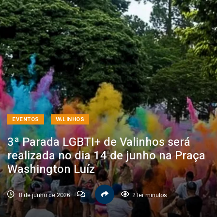
EVENTOS
VALINHOS
3ª Parada LGBTI+ de Valinhos será
realizada no dia 14 de junho na Praça
Washington Luíz
8 de junho de 2026
2 ler minutos