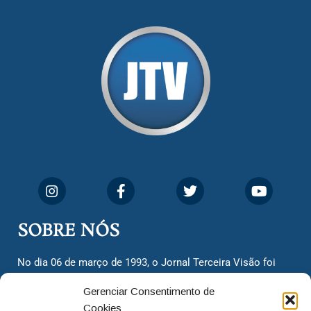
SOBRE NÓS
No dia 06 de março de 1993, o Jornal Terceira Visão foi
fundado para ser uma terceira via de notícias para os
Gerenciar Consentimento de
cidadãos valinhenses, já que naquela época só existiam
Cookies