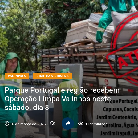
VALINHOS
LIMPEZA URBANA
Parque Portugal e região recebem
Operação Limpa Valinhos neste
sábado, dia 8
6 de março de 2025
1 ler minutos