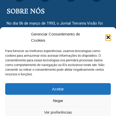
SOBRE NÓS
No dia 06 de março de 1993, o Jornal Terceira Visão foi
fundado para ser uma terceira via de notícias para os
Gerenciar Consentimento de
cidadãos valinhenses, já que naquela época só existiam
Cookies
dois jornais. Há mais de 30 anos, o jornal continua
assumindo o papel de ser a ‘voz do povo’ e continuamos
Para fornecer as melhores experiências, usamos tecnologias como
com o foco de trazer as melhores notícias. Nunca
cookies para armazenar e/ou acessar informações do dispositivo. O
deixamos de lado as necessidades do cidadão, sempre
consentimento para essas tecnologias nos permitirá processar dados
como comportamento de navegação ou IDs exclusivos neste site. Não
questionando os órgãos públicos em busca de melhorias
consentir ou retirar o consentimento pode afetar negativamente certos
para a cidade e sempre cobrando resoluções para casos
recursos e funções.
‘esquecidos’. Informar é a nossa missão!
Aceitar
adm@jtv.com.br
(19) 3929-6225
Negar
(19) 99450-1424
Ver preferências