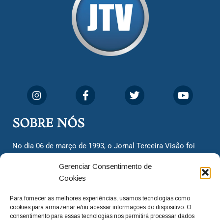
SOBRE NÓS
No dia 06 de março de 1993, o Jornal Terceira Visão foi
fundado para ser uma terceira via de notícias para os
Gerenciar Consentimento de
cidadãos valinhenses, já que naquela época só existiam
Cookies
dois jornais. Há mais de 30 anos, o jornal continua
assumindo o papel de ser a ‘voz do povo’ e continuamos
Para fornecer as melhores experiências, usamos tecnologias como
com o foco de trazer as melhores notícias. Nunca
cookies para armazenar e/ou acessar informações do dispositivo. O
deixamos de lado as necessidades do cidadão, sempre
consentimento para essas tecnologias nos permitirá processar dados