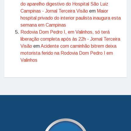
do aparelho digestivo do Hospital São Luiz
Campinas - Jornal Terceira Visão
em
Maior
hospital privado do interior paulista inaugura esta
semana em Campinas
Rodovia Dom Pedro I, em Valinhos, só terá
liberação completa após às 22h - Jornal Terceira
Visão
em
Acidente com caminhão bitrem deixa
motorista ferido na Rodovia Dom Pedro I em
Valinhos