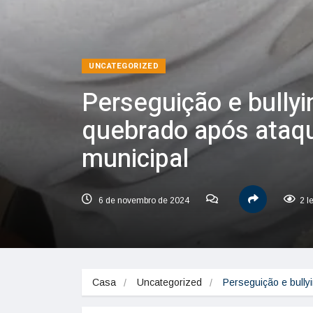
UNCATEGORIZED
Perseguição e bully
quebrado após ataqu
municipal
6 de novembro de 2024
2 l
Casa
Uncategorized
Perseguição e bull