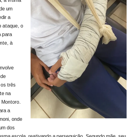
, a vítima
nde um
dir a
o ataque, o
A para
nte, à
envolve
 de
 os três
te na
 Montoro.
ara a
moni, onde
 um dos
mesma escola, reativando a perseguição. Segundo mãe, seu