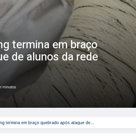
ing termina em braço
e de alunos da rede
er minutos
ying termina em braço quebrado após ataque de…