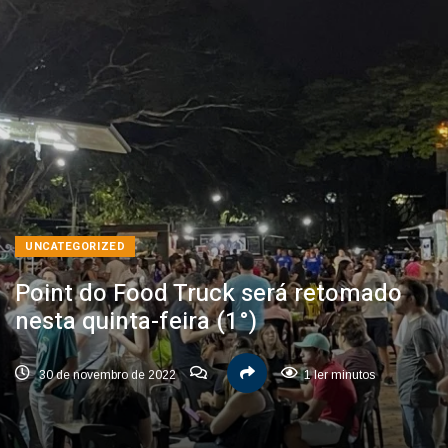
UNCATEGORIZED
Point do Food Truck será retomado
nesta quinta-feira (1°)
30 de novembro de 2022
1 ler minutos