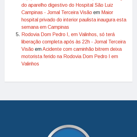
do aparelho digestivo do Hospital São Luiz
Campinas - Jornal Terceira Visão
em
Maior
hospital privado do interior paulista inaugura esta
semana em Campinas
Rodovia Dom Pedro I, em Valinhos, só terá
liberação completa após às 22h - Jornal Terceira
Visão
em
Acidente com caminhão bitrem deixa
motorista ferido na Rodovia Dom Pedro I em
Valinhos