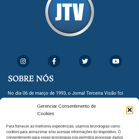
SOBRE NÓS
No dia 06 de março de 1993, o Jornal Terceira Visão foi
fundado para ser uma terceira via de notícias para os
Gerenciar Consentimento de
cidadãos valinhenses, já que naquela época só existiam
Cookies
dois jornais. Há mais de 30 anos, o jornal continua
assumindo o papel de ser a ‘voz do povo’ e continuamos
Para fornecer as melhores experiências, usamos tecnologias como
com o foco de trazer as melhores notícias. Nunca
cookies para armazenar e/ou acessar informações do dispositivo. O
deixamos de lado as necessidades do cidadão, sempre
consentimento para essas tecnologias nos permitirá processar dados