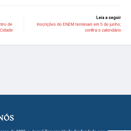
Leia a seguir
ntro de
Inscrições do ENEM terminam em 5 de junho;
 Cidade
confira o calendário
NÓS