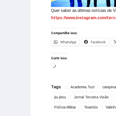
Quer saber as últimas notícias de V
https://www.instagram.com/terc
Compartilhe isso:
WhatsApp
Facebook
Curtir isso:
Tags
:
Academia Tozi
campin
jiu-jitsu
Jornal Terceira Visão
Polícia Militar
TeamSix
Valin