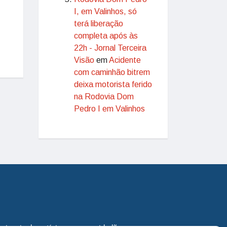
I, em Valinhos, só
terá liberação
completa após às
22h - Jornal Terceira
Visão
em
Acidente
com caminhão bitrem
deixa motorista ferido
na Rodovia Dom
Pedro I em Valinhos