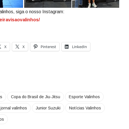
alinhos, siga o nosso Instagram:
eiravisaovalinhos/
X
X
Pinterest
LinkedIn
as
Copa do Brasil de Jiu-Jitsu
Esporte Valinhos
jornal valinhos
Junior Suzuki
Notícias Valinhos
hos