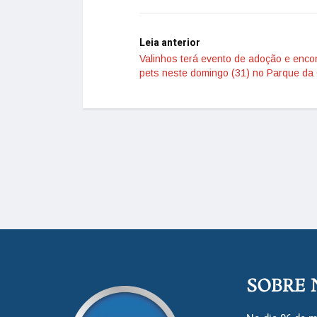
Leia anterior
Valinhos terá evento de adoção e enco
pets neste domingo (31) no Parque da
SOBRE 