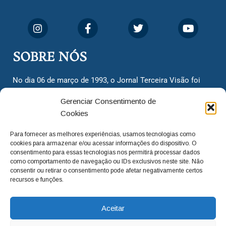
SOBRE NÓS
No dia 06 de março de 1993, o Jornal Terceira Visão foi
fundado para ser uma terceira via de notícias para os
Gerenciar Consentimento de
cidadãos valinhenses, já que naquela época só existiam
Cookies
dois jornais. Há mais de 30 anos, o jornal continua
assumindo o papel de ser a ‘voz do povo’ e continuamos
Para fornecer as melhores experiências, usamos tecnologias como
com o foco de trazer as melhores notícias. Nunca
cookies para armazenar e/ou acessar informações do dispositivo. O
deixamos de lado as necessidades do cidadão, sempre
consentimento para essas tecnologias nos permitirá processar dados
como comportamento de navegação ou IDs exclusivos neste site. Não
questionando os órgãos públicos em busca de melhorias
consentir ou retirar o consentimento pode afetar negativamente certos
para a cidade e sempre cobrando resoluções para casos
recursos e funções.
‘esquecidos’. Informar é a nossa missão!
Aceitar
adm@jtv.com.br
(19) 3929-6225