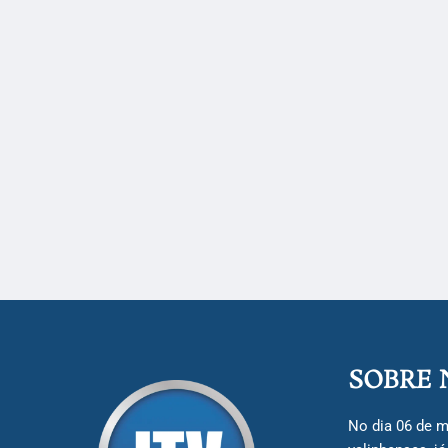
SOBRE 
No dia 06 de m