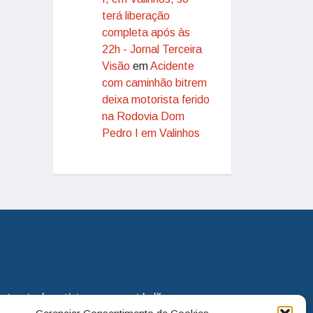
terá liberação
completa após às
22h - Jornal Terceira
Visão
em
Acidente
com caminhão bitrem
deixa motorista ferido
na Rodovia Dom
Pedro I em Valinhos
eira via de notícias para os cidadãos