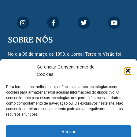
SOBRE NÓS
No dia 06 de março de 1993, o Jornal Terceira Visão foi
fundado para ser uma terceira via de notícias para os
Gerenciar Consentimento de
cidadãos valinhenses, já que naquela época só existiam
Cookies
dois jornais. Há mais de 30 anos, o jornal continua
assumindo o papel de ser a ‘voz do povo’ e continuamos
Para fornecer as melhores experiências, usamos tecnologias como
com o foco de trazer as melhores notícias. Nunca
cookies para armazenar e/ou acessar informações do dispositivo. O
deixamos de lado as necessidades do cidadão, sempre
consentimento para essas tecnologias nos permitirá processar dados
como comportamento de navegação ou IDs exclusivos neste site. Não
questionando os órgãos públicos em busca de melhorias
consentir ou retirar o consentimento pode afetar negativamente certos
para a cidade e sempre cobrando resoluções para casos
recursos e funções.
‘esquecidos’. Informar é a nossa missão!
Aceitar