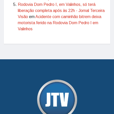
Rodovia Dom Pedro I, em Valinhos, só terá
liberação completa após às 22h - Jornal Terceira
Visão
em
Acidente com caminhão bitrem deixa
motorista ferido na Rodovia Dom Pedro I em
Valinhos