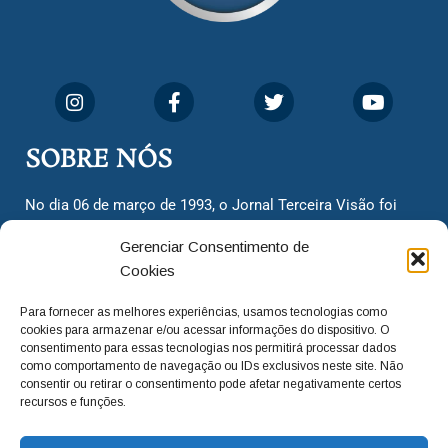
SOBRE NÓS
No dia 06 de março de 1993, o Jornal Terceira Visão foi
fundado para ser uma terceira via de notícias para os
Gerenciar Consentimento de
cidadãos valinhenses, já que naquela época só existiam
Cookies
dois jornais. Há mais de 30 anos, o jornal continua
assumindo o papel de ser a ‘voz do povo’ e continuamos
Para fornecer as melhores experiências, usamos tecnologias como
com o foco de trazer as melhores notícias. Nunca
cookies para armazenar e/ou acessar informações do dispositivo. O
deixamos de lado as necessidades do cidadão, sempre
consentimento para essas tecnologias nos permitirá processar dados
como comportamento de navegação ou IDs exclusivos neste site. Não
questionando os órgãos públicos em busca de melhorias
consentir ou retirar o consentimento pode afetar negativamente certos
para a cidade e sempre cobrando resoluções para casos
recursos e funções.
‘esquecidos’. Informar é a nossa missão!