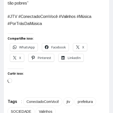
tão pobres”
#JTV #ConectadoComVocê #Valinhos #Música
#PorTrásDaMúsica
Compartilhe isso:
WhatsApp
Facebook
X
X
Pinterest
LinkedIn
Curtir isso:
Tags
:
ConectadoComVocê
jtv
prefeitura
SOCIEDADE
Valinhos