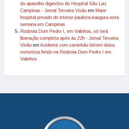
do aparelho digestivo do Hospital São Luiz
Campinas - Jornal Terceira Visão
em
Maior
hospital privado do interior paulista inaugura esta
semana em Campinas
Rodovia Dom Pedro I, em Valinhos, só terá
liberação completa após às 22h - Jornal Terceira
Visão
em
Acidente com caminhão bitrem deixa
motorista ferido na Rodovia Dom Pedro I em
Valinhos