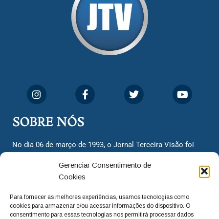
SOBRE NÓS
No dia 06 de março de 1993, o Jornal Terceira Visão foi
fundado para ser uma terceira via de notícias para os
Gerenciar Consentimento de
cidadãos valinhenses, já que naquela época só existiam
Cookies
dois jornais. Há mais de 30 anos, o jornal continua
assumindo o papel de ser a ‘voz do povo’ e continuamos
Para fornecer as melhores experiências, usamos tecnologias como
com o foco de trazer as melhores notícias. Nunca
cookies para armazenar e/ou acessar informações do dispositivo. O
deixamos de lado as necessidades do cidadão, sempre
consentimento para essas tecnologias nos permitirá processar dados