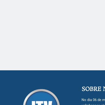
SOBRE 
No dia 06 de m