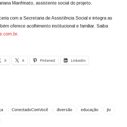
ariana Manfrinato, assistente social do projeto.
eria com a Secretaria de Assistência Social e integra as
ém oferece acolhimento institucional e familiar. Saiba
s.com.br
.
X
X
Pinterest
LinkedIn
ça
ConectadoComVocê
diversão
educação
jtv