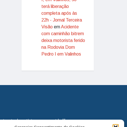
terá liberação
completa após às
22h - Jornal Terceira
Visão
em
Acidente
com caminhão bitrem
deixa motorista ferido
na Rodovia Dom
Pedro I em Valinhos
eira via de notícias para os cidadãos