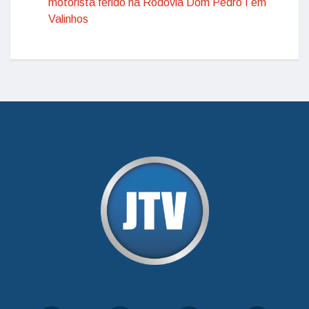
motorista ferido na Rodovia Dom Pedro I em
Valinhos