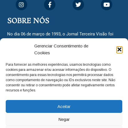
SOBRE NÓS
No dia 06 de março de 1993, o Jornal Terceira Visão foi
fundado para ser uma terceira via de notícias para os
Gerenciar Consentimento de
cidadãos valinhenses, já que naquela época só existiam
Cookies
dois jornais. Há mais de 30 anos, o jornal continua
assumindo o papel de ser a ‘voz do povo’ e continuamos
Para fornecer as melhores experiências, usamos tecnologias como
com o foco de trazer as melhores notícias. Nunca
cookies para armazenar e/ou acessar informações do dispositivo. O
deixamos de lado as necessidades do cidadão, sempre
consentimento para essas tecnologias nos permitirá processar dados
como comportamento de navegação ou IDs exclusivos neste site. Não
questionando os órgãos públicos em busca de melhorias
consentir ou retirar o consentimento pode afetar negativamente certos
para a cidade e sempre cobrando resoluções para casos
recursos e funções.
‘esquecidos’. Informar é a nossa missão!
Aceitar
adm@jtv.com.br
(19) 3929-6225
Negar
(19) 99450-1424