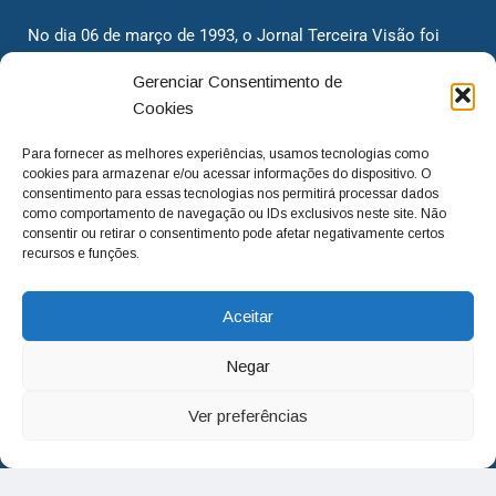
No dia 06 de março de 1993, o Jornal Terceira Visão foi
fundado para ser uma terceira via de notícias para os
Gerenciar Consentimento de
cidadãos valinhenses, já que naquela época só existiam
Cookies
dois jornais. Há mais de 30 anos, o jornal continua
assumindo o papel de ser a ‘voz do povo’ e continuamos
Para fornecer as melhores experiências, usamos tecnologias como
com o foco de trazer as melhores notícias. Nunca
cookies para armazenar e/ou acessar informações do dispositivo. O
deixamos de lado as necessidades do cidadão, sempre
consentimento para essas tecnologias nos permitirá processar dados
como comportamento de navegação ou IDs exclusivos neste site. Não
questionando os órgãos públicos em busca de melhorias
consentir ou retirar o consentimento pode afetar negativamente certos
para a cidade e sempre cobrando resoluções para casos
recursos e funções.
‘esquecidos’. Informar é a nossa missão!
Aceitar
adm@jtv.com.br
(19) 3929-6225
Negar
(19) 99450-1424
Ver preferências