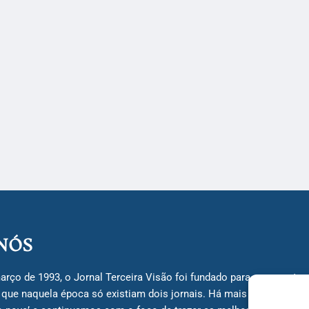
NÓS
arço de 1993, o Jornal Terceira Visão foi fundado para ser uma terc
á que naquela época só existiam dois jornais. Há mais de 30 anos, 