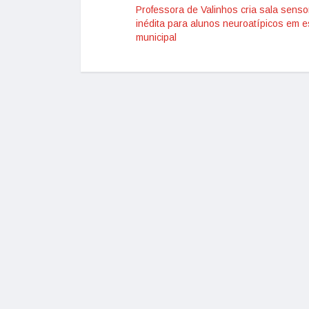
Professora de Valinhos cria sala sensor
inédita para alunos neuroatípicos em e
municipal