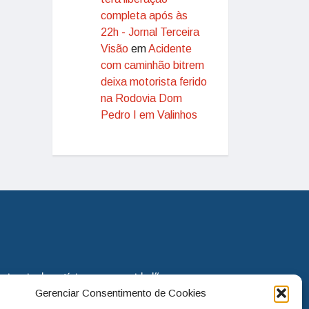
completa após às
22h - Jornal Terceira
Visão
em
Acidente
com caminhão bitrem
deixa motorista ferido
na Rodovia Dom
Pedro I em Valinhos
eira via de notícias para os cidadãos
Gerenciar Consentimento de Cookies
o jornal continua assumindo o papel