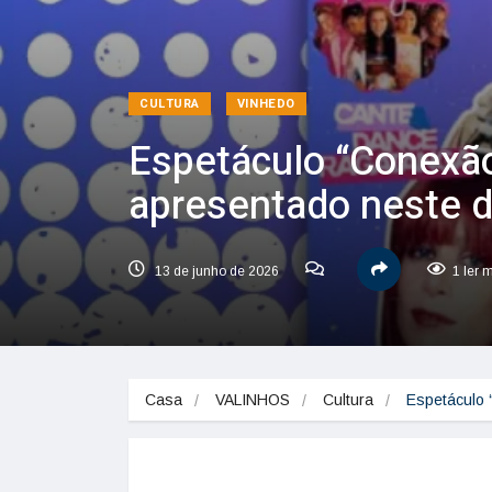
CULTURA
VINHEDO
Espetáculo “Conexã
apresentado neste 
13 de junho de 2026
1 ler 
Casa
VALINHOS
Cultura
Espetáculo 