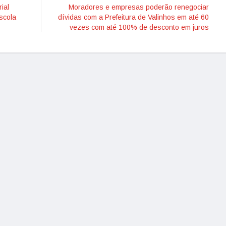
ial
Moradores e empresas poderão renegociar
scola
dívidas com a Prefeitura de Valinhos em até 60
vezes com até 100% de desconto em juros