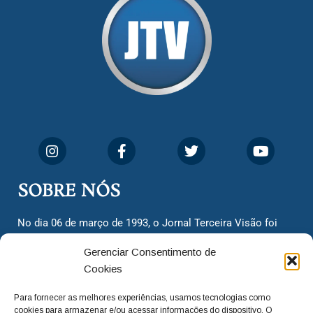
SOBRE NÓS
No dia 06 de março de 1993, o Jornal Terceira Visão foi
fundado para ser uma terceira via de notícias para os
Gerenciar Consentimento de
cidadãos valinhenses, já que naquela época só existiam
Cookies
dois jornais. Há mais de 30 anos, o jornal continua
assumindo o papel de ser a ‘voz do povo’ e continuamos
Para fornecer as melhores experiências, usamos tecnologias como
com o foco de trazer as melhores notícias. Nunca
cookies para armazenar e/ou acessar informações do dispositivo. O