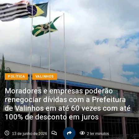
POLÍTICA
VALINHOS
Moradores e empresas poderão
renegociar dívidas com a Prefeitura
de Valinhos em até 60 vezes com até
100% de desconto em juros
13 de junho de 2026
2 ler minutos