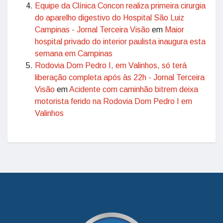
Equipe da Clínica Concon realiza primeira cirurgia
do aparelho digestivo do Hospital São Luiz
Campinas - Jornal Terceira Visão
em
Maior
hospital privado do interior paulista inaugura esta
semana em Campinas
Rodovia Dom Pedro I, em Valinhos, só terá
liberação completa após às 22h - Jornal Terceira
Visão
em
Acidente com caminhão bitrem deixa
motorista ferido na Rodovia Dom Pedro I em
Valinhos